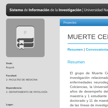
Proyectos
MUERTE CE
Resumen
|
Convocatoria
Resumen
Sede:
Bogotá
El grupo de Muerte Ce
Facultad:
investigación relaciona
2- FACULTAD DE MEDICINA
enfermedades neurodege
Colciencias, la Univers
Dependencia:
años de desempeño del 
2- DEPARTAMENTO DE PATOLOGÍA
maestría y 1 estudiante
doctorado y 11 de maest
Lugar:
de las líneas de investi