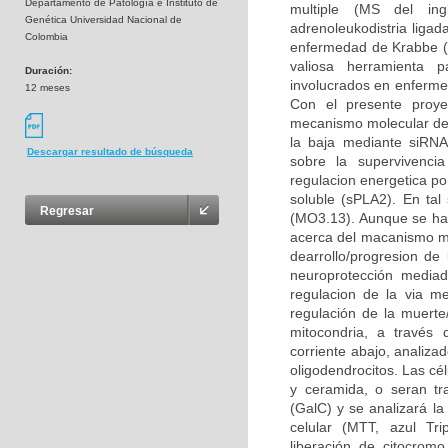
Departamento de Patología e Instituto de
multiple (MS del ingl
Genética Universidad Nacional de
adrenoleukodistria liga
Colombia
enfermedad de Krabbe (K
valiosa herramienta p
Duración:
involucrados en enfermed
12 meses
Con el presente proye
mecanismo molecular del 
la baja mediante siRNA 
Descargar resultado de búsqueda
sobre la supervivencia
regulacion energetica po
soluble (sPLA2). En tal 
Regresar
(MO3.13). Aunque se ha
acerca del macanismo mol
dearrollo/progresion d
neuroprotección mediad
regulacion de la via m
regulación de la muerte
mitocondria, a través 
corriente abajo, analiza
oligodendrocitos. Las cé
y ceramida, o seran tr
(GalC) y se analizará la
celular (MTT, azul Tri
liberación de citocromo