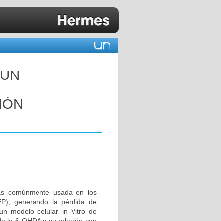
 UN
IÓN
más comúnmente usada en los
P), generando la pérdida de
un modelo celular in Vitro de
de la 6-OHDA y su relación con