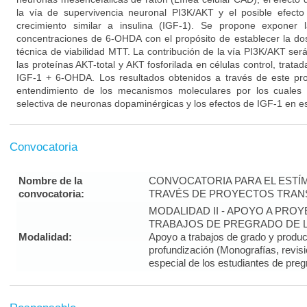
la vía de supervivencia neuronal PI3K/AKT y el posible efecto
crecimiento similar a insulina (IGF-1). Se propone exponer 
concentraciones de 6-OHDA con el propósito de establecer la dos
técnica de viabilidad MTT. La contribución de la vía PI3K/AKT se
las proteínas AKT-total y AKT fosforilada en células control, trat
IGF-1 + 6-OHDA. Los resultados obtenidos a través de este pro
entendimiento de los mecanismos moleculares por los cuales
selectiva de neuronas dopaminérgicas y los efectos de IGF-1 en es
Convocatoria
Nombre de la
CONVOCATORIA PARA EL ESTÍM
convocatoria:
TRAVÉS DE PROYECTOS TRANS
MODALIDAD II - APOYO A PR
TRABAJOS DE PREGRADO DE LA
Modalidad:
Apoyo a trabajos de grado y produ
profundización (Monografías, revisi
especial de los estudiantes de preg