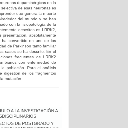
 neuronas dopaminérgicas en la
e selectiva de esas neuronas es
mprender qué genera la muerte
 alrededor del mundo y se han
ado con la fisiopatología de la
entemente descritos es LRRK2,
de presentación, absolutamente
e ha convertido en uno de los
ad de Parkinson tanto familiar
os casos se ha descrito. En el
taciones frecuentes de LRRK2
ombianos con enfermedad de
la población. Para el análisis
de digestión de los fragmentos
 la mutación.
ULO A LA INVESTIGACIÓN A
DISCIPLINARIOS
OYECTOS DE POSTGRADO Y