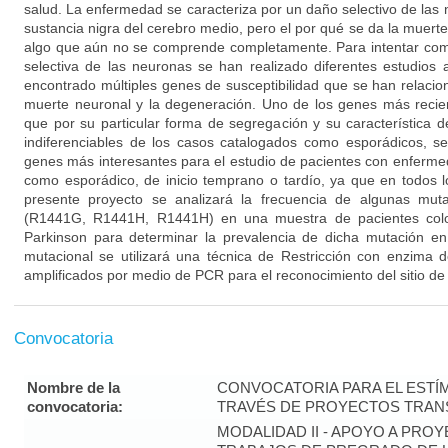
salud. La enfermedad se caracteriza por un daño selectivo de las
sustancia nigra del cerebro medio, pero el por qué se da la muert
algo que aún no se comprende completamente. Para intentar co
selectiva de las neuronas se han realizado diferentes estudios
encontrado múltiples genes de susceptibilidad que se han relacion
muerte neuronal y la degeneración. Uno de los genes más reci
que por su particular forma de segregación y su característica 
indiferenciables de los casos catalogados como esporádicos, s
genes más interesantes para el estudio de pacientes con enfermed
como esporádico, de inicio temprano o tardío, ya que en todos l
presente proyecto se analizará la frecuencia de algunas mu
(R1441G, R1441H, R1441H) en una muestra de pacientes col
Parkinson para determinar la prevalencia de dicha mutación en 
mutacional se utilizará una técnica de Restricción con enzima 
amplificados por medio de PCR para el reconocimiento del sitio de
Convocatoria
Nombre de la
CONVOCATORIA PARA EL ESTÍM
convocatoria:
TRAVÉS DE PROYECTOS TRANS
MODALIDAD II - APOYO A PR