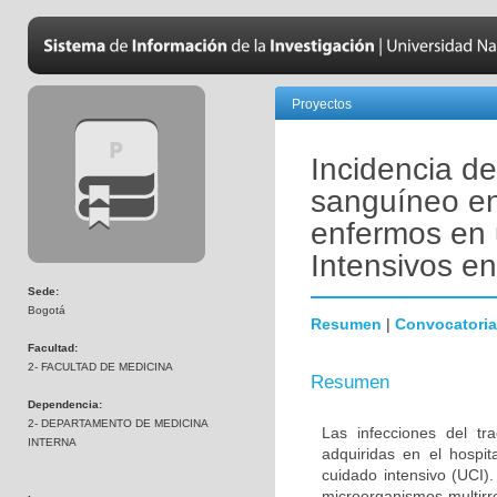
Proyectos
Incidencia de
sanguíneo en
enfermos en 
Intensivos e
Sede:
Bogotá
Resumen
|
Convocatoria
Facultad:
2- FACULTAD DE MEDICINA
Resumen
Dependencia:
2- DEPARTAMENTO DE MEDICINA
Las infecciones del tr
INTERNA
adquiridas en el hospi
cuidado intensivo (UCI)
microorganismos multirr