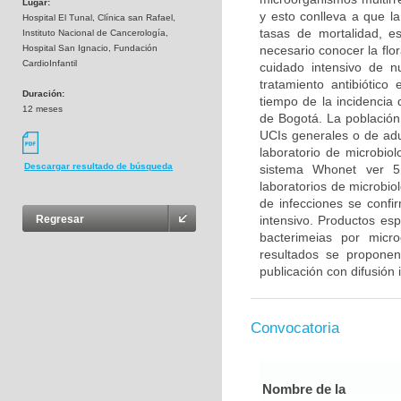
Lugar:
y esto conlleva a que la
Hospital El Tunal, Clínica san Rafael,
tasas de mortalidad, es
Instituto Nacional de Cancerología,
Hospital San Ignacio, Fundación
necesario conocer la flo
CardioInfantil
cuidado intensivo de n
tratamiento antibiótico
Duración:
tiempo de la incidencia 
12 meses
de Bogotá. La población 
UCIs generales o de adu
laboratorio de microbiol
Descargar resultado de búsqueda
sistema Whonet ver 5
laboratorios de microbiol
de infecciones se confi
intensivo. Productos esp
Regresar
bacterimeias por micr
resultados se propone
publicación con difusión 
Convocatoria
Nombre de la