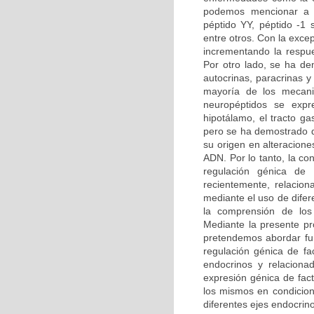
podemos mencionar a ob
péptido YY, péptido -1 
entre otros. Con la exce
incrementando la respu
Por otro lado, se ha d
autocrinas, paracrinas y
mayoría de los mecani
neuropéptidos se expre
hipotálamo, el tracto ga
pero se ha demostrado q
su origen en alteracione
ADN. Por lo tanto, la co
regulación génica de 
recientemente, relacion
mediante el uso de dife
la comprensión de los
Mediante la presente pr
pretendemos abordar fun
regulación génica de fa
endocrinos y relaciona
expresión génica de fact
los mismos en condicione
diferentes ejes endocrin