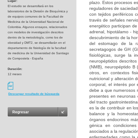
Lugar:
plazo. Estos procesos es
El estudio se desarrollará en los
reguladores de saciedad 
laboratorios de la División de Bioquímica y
con tejidos periféricos 
de equipos comunes de la Facultad de
través de señales nervi
Medicina de la Universidad Nacional de
energético participan de 
Colombia. Algunos ensayos, relacionados
adrenal, hipotálamo - hipó
con modelos de investigación descritos
descubrimiento de la hor
dentro de la metodología, como los de
obesidad y DMT2, se desarrollarán en el
del estomago de la r
departamento de fisiología de la facultad
secretagogos de GH (GHS
de medicina de la Universidad de Santiago
fisiológicas, surge la
de Compostela - España
neuropéptidos descrito
(NMB), neuropéptido B (
Duración:
otros, en contextos fis
12 meses
nutricional y alteración
corporal, el interés por
debe a que numerosos ne
Descargar resultado de búsqueda
presentes en neuronas e
del tracto gastrointestin
es la de contribuir en l
Regresar
balance y la homeostasi
órganos endocrinos más
génica en condiciones 
asociados a la regulación
enfermedades como la ob