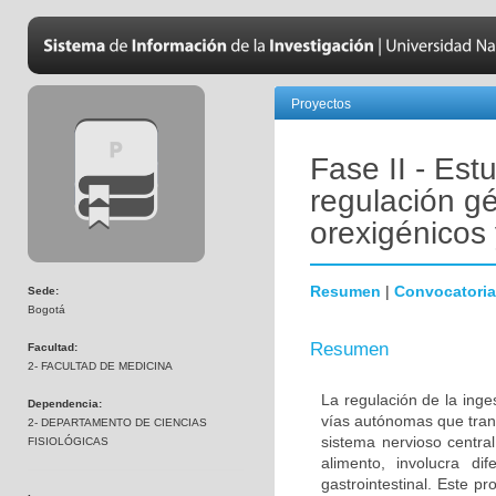
Proyectos
Fase II - Est
regulación g
orexigénicos
Resumen
|
Convocatoria
Sede:
Bogotá
Resumen
Facultad:
2- FACULTAD DE MEDICINA
La regulación de la inge
Dependencia:
vías autónomas que transf
2- DEPARTAMENTO DE CIENCIAS
sistema nervioso centra
FISIOLÓGICAS
alimento, involucra d
gastrointestinal. Este p