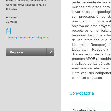
Facultad de Medicina e Instituto de
parte frecuente de la co
Genética, Universidad Nacional de
muchos esfuerzos para 
Colombia
llevar al estado patológ
son preocupación consta
Duración:
una vía común que esta
12 meses
objetivo de este proyec
receptores en el balan
neuronal. La primera fa
Descargar resultado de búsqueda
de las proteínas que 
Lipoprotein Receptor), 
Lipoprotein Receptor
Regresar
diferenciación de la lín
proteína APOE recombina
viabilidad de las célula
analizará sus efectos en
junto con sus component
como las caspasas.
Convocatoria
Nombre de la