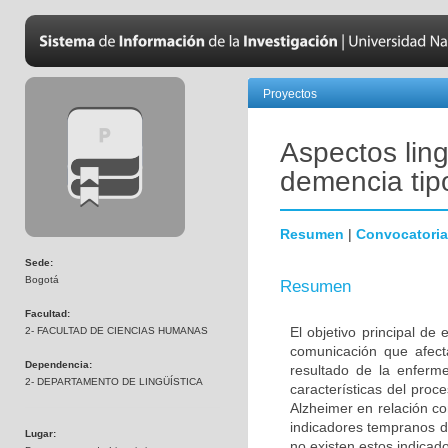
Proyectos
Aspectos ling
demencia tip
Resumen
|
Convocatoria
Sede:
Bogotá
Resumen
Facultad:
El objetivo principal de
2- FACULTAD DE CIENCIAS HUMANAS
comunicación que afec
Dependencia:
resultado de la enferme
2- DEPARTAMENTO DE LINGÜÍSTICA
características del pro
Alzheimer en relación c
indicadores tempranos de
Lugar:
no existen estos indicad