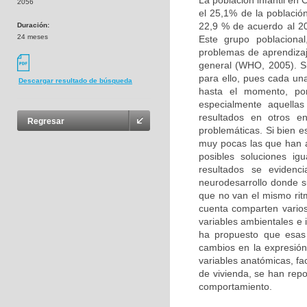
La población infantil en
2056
el 25,1% de la població
22,9 % de acuerdo al 20
Duración:
24 meses
Este grupo poblacional
problemas de aprendizaj
general (WHO, 2005). Si
para ello, pues cada un
Descargar resultado de búsqueda
hasta el momento, por
especialmente aquellas
resultados en otros e
Regresar
problemáticas. Si bien e
muy pocas las que han 
posibles soluciones ig
resultados se evidenc
neurodesarrollo donde s
que no van el mismo ritm
cuenta comparten varios 
variables ambientales e 
ha propuesto que esas
cambios en la expresión 
variables anatómicas, fa
de vivienda, se han rep
comportamiento.