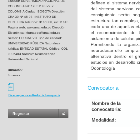
Entidad: UNIVERSIDAD NACIONAL DE
definen el sistema nervi
COLOMBIA Nit: 19051148 País:
del sistema nervioso c
COLOMBIA Ciudad: BOGOTA Dirección:
consiguiente serán se
CRA 30 Nª 45-03, INSTITUTO DE
estructura tan compleja,
GENETICA Teléfono: 3165000, ext 11613
cada una de aquellas et
Pagina web: www.unal.edu.co Dirección
el reconocimiento de t
Electrónica: khurtadoc@unal.edu.co
aislamiento de células p
Sector: EDUCATIVO Tipo de entidad:
UNIVERSIDAD PÚBLICA Naturaleza
Permitiendo la organi
jurídica: ENTIDAD ESTATAL Código: COL
neurodesarrollo tempran
0006483 Nombre: Neurociencias
alternativa dentro el 
Universidad Nacional
estudios en desarrollo c
Odontología
Duración:
6 meses
Convocatoria
Descargar resultado de búsqueda
Nombre de la
convocatoria:
Regresar
Modalidad: