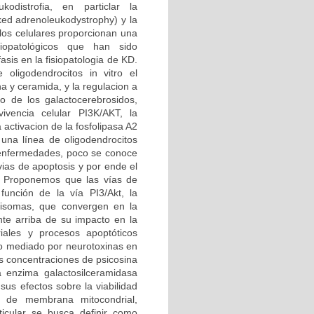
kodistrofia, en particlar la
ked adrenoleukodystrophy) y la
os celulares proporcionan una
siopatológicos que han sido
sis en la fisiopatologia de KD.
oligodendrocitos in vitro el
a y ceramida, y la regulacion a
o de los galactocerebrosidos,
ivencia celular PI3K/AKT, la
activacion de la fosfolipasa A2
y una línea de oligodendrocitos
 enfermedades, poco se conoce
vias de apoptosis y por ende el
o. Proponemos que las vías de
función de la vía PI3/Akt, la
xisomas, que convergen en la
nte arriba de su impacto en la
riales y procesos apoptóticos
ico mediado por neurotoxinas en
es concentraciones de psicosina
a enzima galactosilceramidasa
sus efectos sobre la viabilidad
al de membrana mitocondrial,
ticular se busca definir como