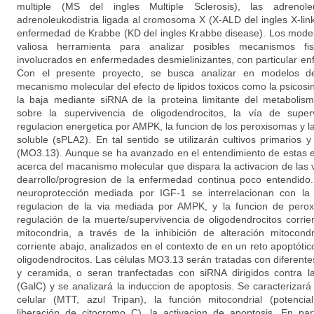
multiple (MS del ingles Multiple Sclerosis), las adrenoleu
adrenoleukodistria ligada al cromosoma X (X-ALD del ingles X-lin
enfermedad de Krabbe (KD del ingles Krabbe disease). Los model
valiosa herramienta para analizar posibles mecanismos fi
involucrados en enfermedades desmielinizantes, con particular enfa
Con el presente proyecto, se busca analizar en modelos de 
mecanismo molecular del efecto de lipidos toxicos como la psicosin
la baja mediante siRNA de la proteina limitante del metabolism
sobre la supervivencia de oligodendrocitos, la vía de superv
regulacion energetica por AMPK, la funcion de los peroxisomas y la 
soluble (sPLA2). En tal sentido se utilizarán cultivos primarios 
(MO3.13). Aunque se ha avanzado en el entendimiento de estas
acerca del macanismo molecular que dispara la activacion de las 
dearrollo/progresion de la enfermedad continua poco entendid
neuroprotección mediada por IGF-1 se interrelacionan con la 
regulacion de la via mediada por AMPK, y la funcion de pero
regulación de la muerte/supervivencia de oligodendrocitos corrie
mitocondria, a través de la inhibición de alteración mitocond
corriente abajo, analizados en el contexto de en un reto apoptót
oligodendrocitos. Las células MO3.13 serán tratadas con diferent
y ceramida, o seran tranfectadas con siRNA dirigidos contra l
(GalC) y se analizará la induccion de apoptosis. Se caracterizará 
celular (MTT, azul Tripan), la función mitocondrial (potenci
liberación de citocromo C), la activacion de apoptosis. En par