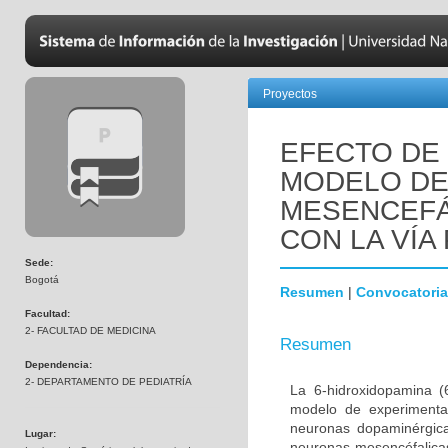
Proyectos
EFECTO DE 
MODELO DE
MESENCEFÁ
CON LA VÍA 
Sede:
Bogotá
Resumen
|
Convocatoria
Facultad:
2- FACULTAD DE MEDICINA
Resumen
Dependencia:
2- DEPARTAMENTO DE PEDIATRÍA
La 6-hidroxidopamina 
modelo de experimenta
neuronas dopaminérgica
Lugar:
neuronas mesencéfalicas