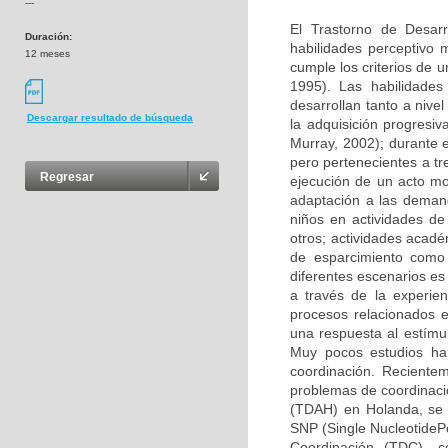
---
El Trastorno de Desarr
Duración:
habilidades perceptivo
12 meses
cumple los criterios de u
1995). Las habilidades
desarrollan tanto a nive
Descargar resultado de búsqueda
la adquisición progresi
Murray, 2002); durante e
pero pertenecientes a t
Regresar
ejecución de un acto mot
adaptación a las demand
niños en actividades de 
otros; actividades acadé
de esparcimiento como e
diferentes escenarios es
a través de la experien
procesos relacionados e
una respuesta al estímul
Muy pocos estudios han
coordinación. Recient
problemas de coordinació
(TDAH) en Holanda, se e
SNP (Single NucleotidePo
Coordinación (TDC), co