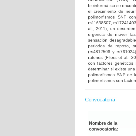
bioinformático se encont
el crecimiento de neuri
polimorfismos SNP co
rs11638507, rs17241403 
al., 2011); un desorden
urgencia de mover la
sensación desagradable
periodos de reposo, s
(rs4812506 y rs761024)
ratones (Fliers et al.,
con factores genéticos 
determinar si existe una
polimorfismos SNP de 
polimorfismos son factore
Convocatoria
Nombre de la
convocatoria: