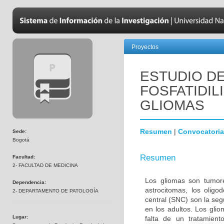
Proyectos
ESTUDIO DE
FOSFATIDIL
GLIOMAS
Resumen
|
Convocatoria
Sede:
Bogotá
Resumen
Facultad:
2- FACULTAD DE MEDICINA
Los gliomas son tumore
Dependencia:
astrocitomas, los olig
2- DEPARTAMENTO DE PATOLOGÍA
central (SNC) son la s
en los adultos. Los gli
Lugar:
falta de un tratamien