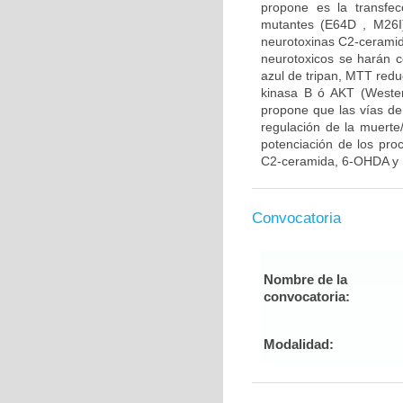
propone es la transfe
mutantes (E64D , M26I)
neurotoxinas C2-ceramid
neurotoxicos se harán co
azul de tripan, MTT reduc
kinasa B ó AKT (Western
propone que las vías de
regulación de la muerte/
potenciación de los pro
C2-ceramida, 6-OHDA y r
Convocatoria
Nombre de la
convocatoria:
Modalidad: