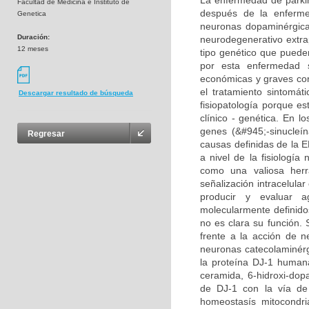
La enfermedad de parki
Facultad de Medicina e Instituto de
después de la enferme
Genetica
neuronas dopaminérgica
Duración:
neurodegenerativo extra
12 meses
tipo genético que puede
por esta enfermedad 
económicas y graves cons
el tratamiento sintomát
Descargar resultado de búsqueda
fisiopatología porque 
clínico - genética. En l
genes (&#945;-sinucleí
Regresar
causas definidas de la E
a nivel de la fisiologí
como una valiosa herr
señalización intracelula
producir y evaluar a
molecularmente definido
no es clara su función.
frente a la acción de 
neuronas catecolaminérgi
la proteína DJ-1 humana
ceramida, 6-hidroxi-dop
de DJ-1 con la vía de
homeostasís mitocondri