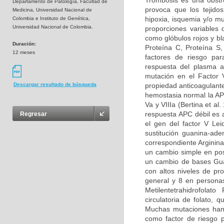
Trombosis es una obstru
Departamento de Patología, Facultad de
provoca que los tejidos
Medicina, Universidad Nacional de
hipoxia, isquemia y/o m
Colombia e Instituto de Genética,
Universidad Nacional de Colombia.
proporciones variables
como glóbulos rojos y bl
Duración:
Proteína C, Proteína S
12 meses
factores de riesgo par
respuesta del plasma a
mutación en el Factor 
propiedad anticoagulante
Descargar resultado de búsqueda
hemostasia normal la APC
Va y VIIIa (Bertina et al
respuesta APC débil es 
Regresar
el gen del factor V Le
sustitución guanina-ad
correspondiente Arginina
un cambio simple en pos
un cambio de bases Guan
con altos niveles de pr
general y 8 en persona
Metilentetrahidrofolat
circulatoria de folato,
Muchas mutaciones han 
como factor de riesgo p