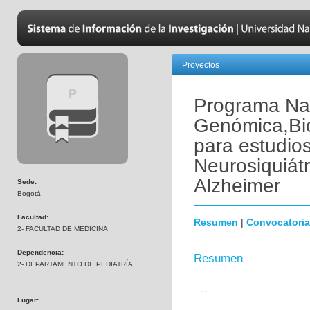
Proyectos
Programa Nac
Genómica,Bio
para estudio
Neurosiquiát
Alzheimer
Sede:
Bogotá
Facultad:
Resumen
|
Convocatoria
2- FACULTAD DE MEDICINA
Dependencia:
Resumen
2- DEPARTAMENTO DE PEDIATRÍA
--
Lugar: