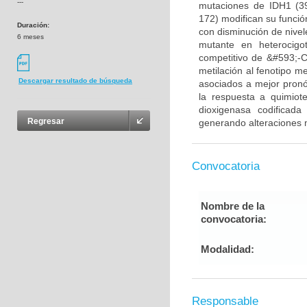
---
mutaciones de IDH1 (3
172) modifican su funció
Duración:
con disminución de nivel
6 meses
mutante en heterocigo
competitivo de &#593;-CG
metilación al fenotipo m
Descargar resultado de búsqueda
asociados a mejor pronós
la respuesta a quimiot
dioxigenasa codificada
Regresar
generando alteraciones m
Convocatoria
Nombre de la
convocatoria:
Modalidad:
Responsable