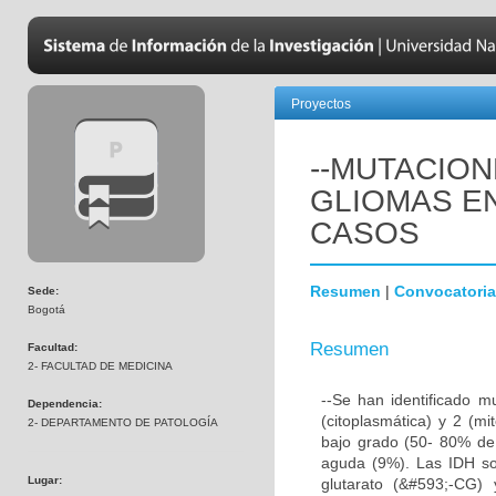
Proyectos
--MUTACION
GLIOMAS EN
CASOS
Resumen
|
Convocatoria
Sede:
Bogotá
Resumen
Facultad:
2- FACULTAD DE MEDICINA
--Se han identificado m
Dependencia:
(citoplasmática) y 2 (mi
2- DEPARTAMENTO DE PATOLOGÍA
bajo grado (50- 80% de 
aguda (9%). Las IDH so
Lugar:
glutarato (&#593;-CG