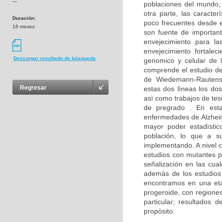
---
poblaciones del mundo,
otra parte, las caracte
Duración:
poco frecuentes desde e
18 meses
son fuente de important
envejecimiento para la
envejecimiento fortalec
Descargar resultado de búsqueda
genomico y celular de 
comprende el estudio d
de Wiedemann-Rautenst
Regresar
estas dos lìneas los dos
asì como trabajos de tes
de pregrado . En est
enfermedades de Alzheim
mayor poder estadìstico
población, lo que a su
implementando. A nivel c
estudios con mutantes p
señalización en las cua
ademàs de los estudios 
encontramos en una eta
progeroide, con regione
particular; resultados
propòsito.