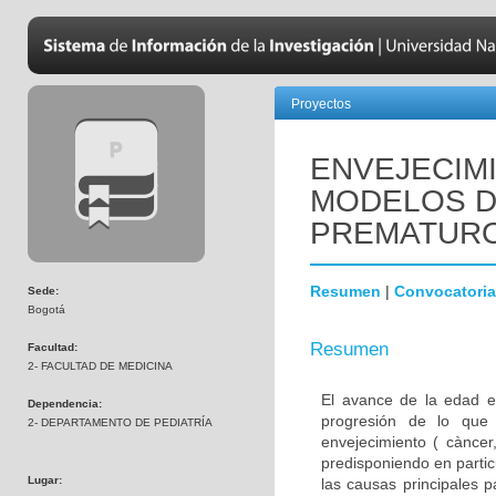
Proyectos
ENVEJECIM
MODELOS D
PREMATUR
Resumen
|
Convocatoria
Sede:
Bogotá
Resumen
Facultad:
2- FACULTAD DE MEDICINA
El avance de la edad e
Dependencia:
progresión de lo que
2- DEPARTAMENTO DE PEDIATRÍA
envejecimiento ( càncer,
predisponiendo en parti
Lugar:
las causas principales 