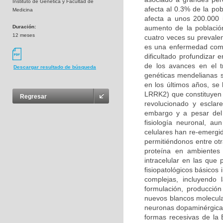
Instituto de Genética y Facultad de
afecta al 0.3% de la po
Medicina
afecta a unos 200.000 
Duración:
aumento de la població
12 meses
cuatro veces su prevalen
es una enfermedad compl
dificultado profundizar
de los avances en el t
Descargar resultado de búsqueda
genéticas mendelianas s
en los últimos años, se
LRRK2) que constituyen 
Regresar
revolucionado y esclar
embargo y a pesar del 
fisiología neuronal, a
celulares han re-emergi
permitiéndonos entre otr
proteína en ambientes 
intracelular en las qu
fisiopatológicos básicos
complejas, incluyendo
formulación, producción
nuevos blancos molecula
neuronas dopaminérgicas
formas recesivas de la 