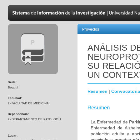
Proyectos
ANÁLISIS D
NEUROPROT
SU RELACIÓ
UN CONTEX
Sede:
Bogotá
Resumen
|
Convocatoria
Facultad:
2- FACULTAD DE MEDICINA
Resumen
Dependencia:
2- DEPARTAMENTO DE PATOLOGÍA
La Enfermedad de Parki
Enfermedad de Alzheime
población adulta y anc
Lugar:
asociado a grandes pér