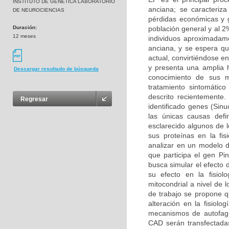
INSTITUTO DE GENETICA LABORATORIO
anciana; se caracteriz
DE NEUROCIENCIAS
pérdidas económicas y g
Duración:
población general y al 
12 meses
individuos aproximadam
anciana, y se espera q
actual, convirtiéndose 
y presenta una amplia h
Descargar resultado de búsqueda
conocimiento de sus m
tratamiento sintomátic
descrito recientemente
Regresar
identificado genes (Sin
las únicas causas def
esclarecido algunos de 
sus proteínas en la fis
analizar en un modelo d
que participa el gen Pin
busca simular el efecto 
su efecto en la fisio
mitocondrial a nivel de 
de trabajo se propone q
alteración en la fisiolo
mecanismos de autofagi
CAD serán transfectadas