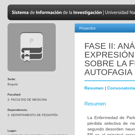
Proyectos
FASE II: AN
EXPRESIÓN 
SOBRE LA F
AUTOFAGIA
Sede:
Bogotá
Resumen
|
Convocatoria
Facultad:
2- FACULTAD DE MEDICINA
Resumen
Dependencia:
2- DEPARTAMENTO DE PEDIATRÍA
La Enfermedad de Parki
pérdida selectiva de n
segundo desorden neur
Lugar:
EP es el principal proc