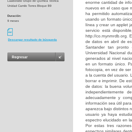
Laaboratio Grupo de Química Teórica
enorme cantidad de inf
Unidad Camilo Torres Bloque B9
nuevos en el caso que no
ha permitido automatiz
Duración:
usando un formato únic
9 meses
línea y crear un applet j
servicio está disponib
http://co.mynmrdb.org. 
Descargar resultado de búsqueda
de datos en abril de es
Santander tan pronto 
Universidad Nacional du
Regresar
generados al nivel naci
en un formato único. P
fotocopia, en vez de se
a la cuenta del usuario.
borrar e imprimir. De e
de datos: la buena volu
independientemente de
adecuadamente y compl
información sea útil par
aparezca bajo distintos
usuario ya haya estud
espectro elucidado en la
Por estas tres razone
espectros similares dent