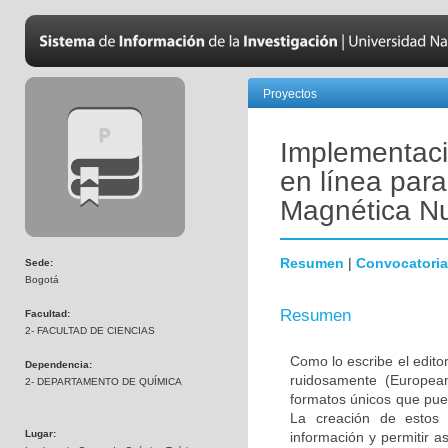
Proyectos
Implementac
en línea par
Magnética Nu
Resumen
|
Convocatoria
Sede:
Bogotá
Resumen
Facultad:
2- FACULTAD DE CIENCIAS
Como lo escribe el edito
Dependencia:
ruidosamente (European
2- DEPARTAMENTO DE QUÍMICA
formatos únicos que pue
La creación de estos 
Lugar:
información y permitir a