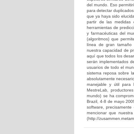
del mundo. Eso permitirí
para detectar duplicados
que ya haya sido elucid
partir de las medidas d
herramientas de predicci
y farmacéuticas del mu
(algoritmos) que permi
línea de gran tamaño y
nuestra capacidad de p
aquí que todos los desa
serán implementados den
usuarios de todo el mund
sistema reposa sobre l
absolutamente necesario
manejable y útil para 
MestreLab, productores
mundo) se ha comprome
Brazil, 4-8 de mayo 2009
software, precisamente
mencionar que nuestra 
(http://zusammen.metamol