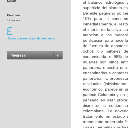
Lugar:
el balance hidrológico
---
superficie del planeta e
De este pequeño porcent
Duración:
10% para el consumo
12 meses
inmediatamente, el resto
el interior de la selva. 
atención a los mecan
Descargar resultado de búsqueda
purificación para hacer
de fuentes de abastec
ocho). 3,6 millones 
Regresar
contaminada, el 98% de
muertes son niños entr
panorama muestra una re
encaminadas a contener,
panorama, la propuesta
residuales (inicialment
económico, parece en pr
padece Colombia y en g
pensado en usar proceso
disminuir la contamin
colombiana. Lo noved
tratamiento en estado
tratamiento anaerobio-fil
cuales permitirán redu