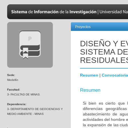
Proyectos
DISEÑO Y 
SISTEMA D
RESIDUALE
Resumen
|
Convocatoria
Sede:
Medellín
Resumen
Facultad:
3- FACULTAD DE MINAS
Si bien es cierto que 
Dependencia:
diferencias geográfica
3- DEPARTAMENTO DE GEOCIENCIAS Y
abastecimiento de agu
MEDIO AMBIENTE - MINAS
actividades del hombre en
la expansión de las ciud