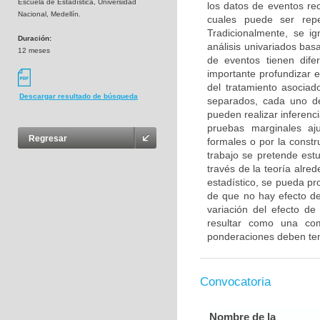
Escuela de Estadística, Universidad
los datos de eventos re
Nacional, Medellín.
cuales puede ser rep
Tradicionalmente, se ig
Duración:
análisis univariados ba
12 meses
de eventos tienen dife
importante profundizar e
del tratamiento asociad
Descargar resultado de búsqueda
separados, cada uno de
pueden realizar inferenc
pruebas marginales aju
Regresar
formales o por la const
trabajo se pretende estu
través de la teoría alr
estadístico, se pueda pr
de que no hay efecto de
variación del efecto de
resultar como una com
ponderaciones deben tene
Convocatoria
Nombre de la