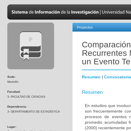
Proyectos
Comparación
Recurrentes 
un Evento Te
Resumen
|
Convocatoria
Sede:
Medellín
Resumen
Facultad:
3- FACULTAD DE CIENCIAS
En estudios que involuc
Dependencia:
son frecuentemente cond
3- DEPARTAMENTO DE ESTADÍSTICA
procesos de eventos r
promedio acumuladas fo
Lugar:
(2000) recientemente pr