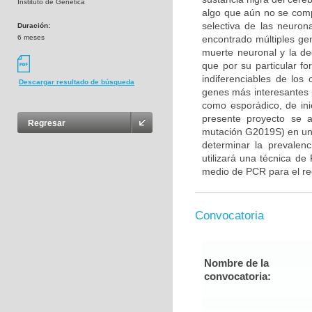
Instituto de Genética
algo que aún no se com
selectiva de las neuron
Duración:
6 meses
encontrado múltiples gen
muerte neuronal y la d
que por su particular f
indiferenciables de lo
Descargar resultado de búsqueda
genes más interesantes 
como esporádico, de ini
presente proyecto se 
Regresar
mutación G2019S) en un
determinar la prevalenc
utilizará una técnica de
medio de PCR para el rec
Convocatoria
Nombre de la
convocatoria: