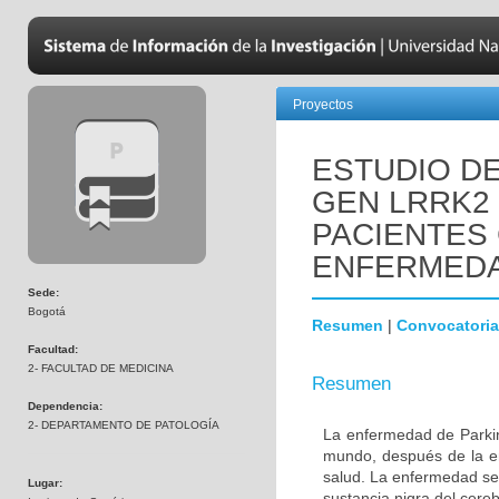
Proyectos
ESTUDIO DE
GEN LRRK2
PACIENTES
ENFERMEDA
Sede:
Bogotá
Resumen
|
Convocatoria
Facultad:
2- FACULTAD DE MEDICINA
Resumen
Dependencia:
2- DEPARTAMENTO DE PATOLOGÍA
La enfermedad de Parki
mundo, después de la e
salud. La enfermedad se
Lugar:
sustancia nigra del cere