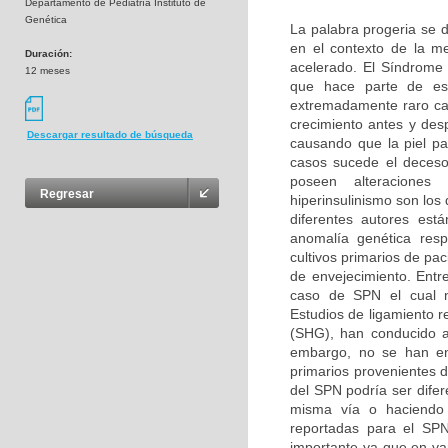
Departamento de Pediatría Instituto de
Genética
La palabra progeria se d
en el contexto de la m
Duración:
acelerado. El Síndrome
12 meses
que hace parte de es
extremadamente raro car
crecimiento antes y des
Descargar resultado de búsqueda
causando que la piel pa
casos sucede el deceso
poseen alteraciones b
Regresar
hiperinsulinismo son lo
diferentes autores es
anomalía genética resp
cultivos primarios de pa
de envejecimiento. Entr
caso de SPN el cual n
Estudios de ligamiento r
(SHG), han conducido a
embargo, no se han enc
primarios provenientes 
del SPN podría ser difer
misma vía o haciendo p
reportadas para el SPN
importante ya que en v