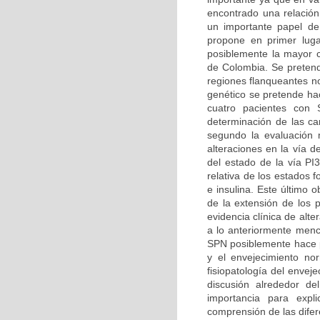
encontrado una relación
un importante papel de
propone en primer luga
posiblemente la mayor ca
de Colombia. Se pretend
regiones flanqueantes n
genético se pretende hac
cuatro pacientes con 
determinación de las car
segundo la evaluación m
alteraciones en la vía d
del estado de la vía PI
relativa de los estados 
e insulina. Este último 
de la extensión de los 
evidencia clínica de alt
a lo anteriormente menc
SPN posiblemente hace pa
y el envejecimiento no
fisiopatología del enve
discusión alrededor d
importancia para expl
comprensión de las difer