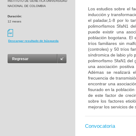
INSTITUTO DE GENETICA UNIVERSIDAD
NACIONAL DE COLOMBIA
Los estudios sobre el fa
inducción y transformaci
Duración:
el paladar,1-8 por lo ta
12 meses
polimorfismos SfaN1 de
puede existir una asoc
población bogotana. El 
Descargar resultado de búsqueda
tríos familiares sin ma
(controles) y 50 tríos f
síndromica de labio y/o p
Regresar
polimorfismo SfaN1 del g
una asociación positiva
Adémas se realizará el
frecuencia de transmisió
encontrar una asociación
fisurado en la població
de este factor de crec
sobre los factores etio
mejorar los servicios de 
Convocatoria