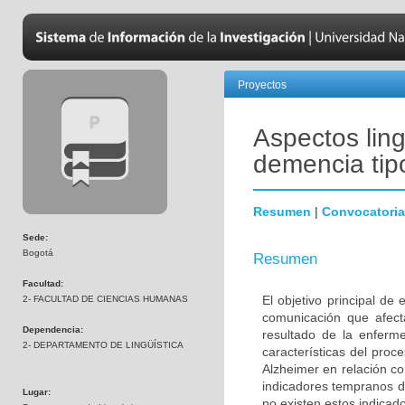
Proyectos
Aspectos ling
demencia tip
Resumen
|
Convocatoria
Sede:
Bogotá
Resumen
Facultad:
El objetivo principal de
2- FACULTAD DE CIENCIAS HUMANAS
comunicación que afec
Dependencia:
resultado de la enferme
2- DEPARTAMENTO DE LINGÜÍSTICA
características del pro
Alzheimer en relación c
indicadores tempranos de
Lugar:
no existen estos indicad