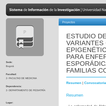
Proyectos
ESTUDIO D
VARIANTES
EPIGENÉTI
PARA ENFE
ESPORÁDIC
Sede:
Bogotá
FAMILIAS C
Facultad:
2- FACULTAD DE MEDICINA
Resumen
|
Convocatoria
Dependencia:
2- DEPARTAMENTO DE PEDIATRÍA
Resumen
Lugar: