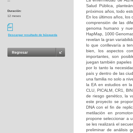
La enfermedad de Alzh
---
Salud Pública, planteá
próximos años, todo esto
Duración:
12 meses
En los últimos años, los
comprensión de las dif
genoma humano y nuevo
HapMap, 1000 Genomas, 
Descargar resultado de búsqueda
revelan la gran variabilid
lo que conllevaría a ten
bien, los aspectos co
Regresar
importantes, son posibl
juegan también papeles 
por lo tanto la necesida
país y dentro de las ciu
una familia no solo a ni
la EA en estudios en l
CLU, PICALM, CR1, BIN1
de riesgo genético, la
este proyecto se propon
DNA con el fin de repli
metilación en promoto
propone seleccionar a un
se les realizará el secu
preliminar de análisis