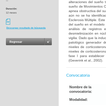
---
alteraciones del sueño 
sueño de Movimientos O
Duración:
apnea obstructiva del s
12 meses
aún no se ha identifica
Esclerosis Múltiple. Este
del sueño en el modelo 
Descargar resultado de búsqueda
análisis de registros 
desmielinización en núc
vigilia. Dado que la ind
Regresar
patológico generador de
niveles de corticostero
niveles de corticosteron
fase I para establecer
(Geverink et al., 2002).
Convocatoria
Nombre de la
convocatoria:
Modalidad: