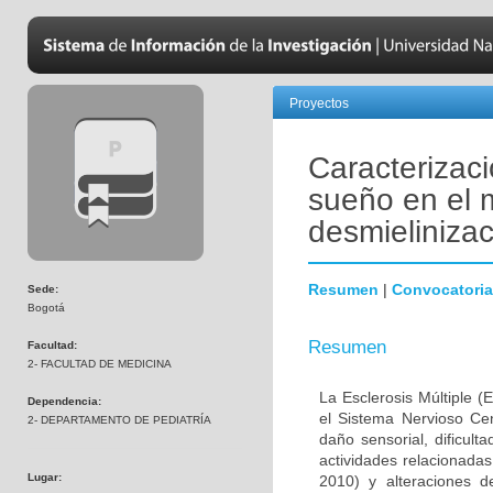
Proyectos
Caracterizaci
sueño en el 
desmielinizac
Resumen
|
Convocatoria
Sede:
Bogotá
Resumen
Facultad:
2- FACULTAD DE MEDICINA
La Esclerosis Múltiple 
Dependencia:
el Sistema Nervioso Cen
2- DEPARTAMENTO DE PEDIATRÍA
daño sensorial, dificult
actividades relacionada
Lugar:
2010) y alteraciones 