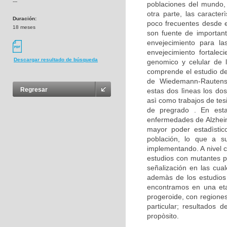
---
poblaciones del mundo,
otra parte, las caracte
Duración:
poco frecuentes desde e
18 meses
son fuente de important
envejecimiento para la
envejecimiento fortalec
Descargar resultado de búsqueda
genomico y celular de 
comprende el estudio d
de Wiedemann-Rautenst
Regresar
estas dos lìneas los dos
asì como trabajos de tes
de pregrado . En est
enfermedades de Alzheim
mayor poder estadìstico
población, lo que a su
implementando. A nivel c
estudios con mutantes p
señalización en las cua
ademàs de los estudios 
encontramos en una eta
progeroide, con regione
particular; resultados
propòsito.