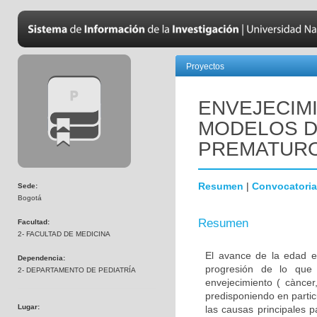
Proyectos
ENVEJECIM
MODELOS D
PREMATUR
Resumen
|
Convocatoria
Sede:
Bogotá
Resumen
Facultad:
2- FACULTAD DE MEDICINA
El avance de la edad e
Dependencia:
progresión de lo que
2- DEPARTAMENTO DE PEDIATRÍA
envejecimiento ( càncer,
predisponiendo en parti
Lugar:
las causas principales 