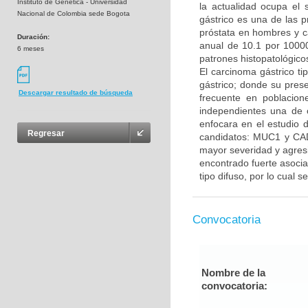
Instituto de Genetica - Universidad
la actualidad ocupa el
Nacional de Colombia sede Bogota
gástrico es una de las 
próstata en hombres y c
Duración:
anual de 10.1 por 10000
6 meses
patrones histopatológicos,
El carcinoma gástrico ti
gástrico; donde su prese
Descargar resultado de búsqueda
frecuente en poblacion
independientes una de o
enfocara en el estudio d
Regresar
candidatos: MUC1 y CA
mayor severidad y agres
encontrado fuerte asocia
tipo difuso, por lo cual s
Convocatoria
Nombre de la
convocatoria: