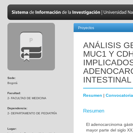
Proyectos
ANÁLISIS 
MUC1 Y CD
IMPLICADOS
ADENOCARC
INTESTINAL
Sede:
Bogotá
Facultad:
Resumen
|
Convocatoria
2- FACULTAD DE MEDICINA
Dependencia:
Resumen
2- DEPARTAMENTO DE PEDIATRÍA
El adenocarcinoma gástri
Lugar:
mayor parte del siglo X