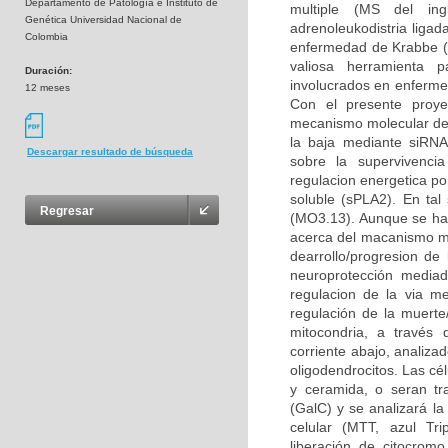
Departamento de Patología e Instituto de
multiple (MS del ingl
Genética Universidad Nacional de
adrenoleukodistria liga
Colombia
enfermedad de Krabbe (K
valiosa herramienta p
Duración:
involucrados en enfermed
12 meses
Con el presente proye
mecanismo molecular del 
la baja mediante siRNA 
Descargar resultado de búsqueda
sobre la supervivencia
regulacion energetica po
soluble (sPLA2). En tal 
Regresar
(MO3.13). Aunque se ha
acerca del macanismo mol
dearrollo/progresion d
neuroprotección mediad
regulacion de la via m
regulación de la muerte
mitocondria, a través 
corriente abajo, analiza
oligodendrocitos. Las cé
y ceramida, o seran tr
(GalC) y se analizará la
celular (MTT, azul Tri
liberación de citocromo