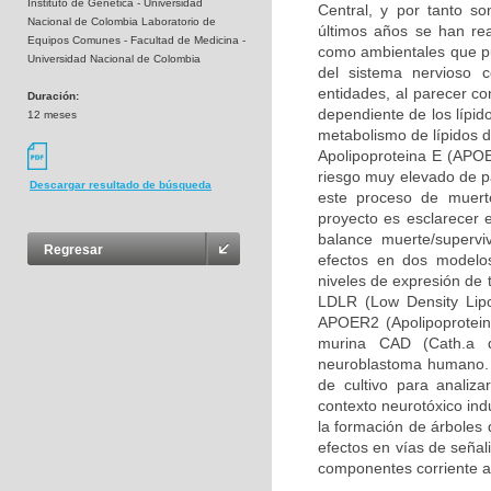
Instituto de Genética - Universidad
Central, y por tanto so
Nacional de Colombia Laboratorio de
últimos años se han rea
Equipos Comunes - Facultad de Medicina -
como ambientales que pue
Universidad Nacional de Colombia
del sistema nervioso 
entidades, al parecer c
Duración:
dependiente de los lípid
12 meses
metabolismo de lípidos d
Apolipoproteina E (APOE
riesgo muy elevado de pa
Descargar resultado de búsqueda
este proceso de muerte
proyecto es esclarecer 
balance muerte/supervi
Regresar
efectos en dos modelos
niveles de expresión de 
LDLR (Low Density Lipo
APOER2 (Apolipoprotein 
murina CAD (Cath.a d
neuroblastoma humano. 
de cultivo para analiz
contexto neurotóxico ind
la formación de árboles 
efectos en vías de señal
componentes corriente a