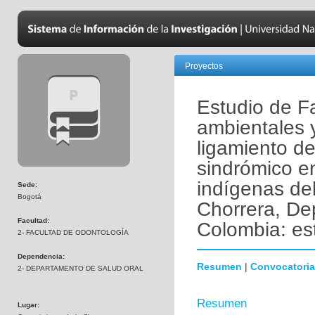
Proyectos
Estudio de Fa
ambientales 
ligamiento de
sindrómico e
indígenas del
Sede:
Bogotá
Chorrera, D
Facultad:
Colombia: es
2- FACULTAD DE ODONTOLOGÍA
Dependencia:
Resumen
|
Convocatoria
2- DEPARTAMENTO DE SALUD ORAL
Resumen
Lugar: