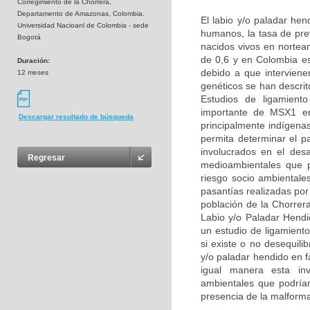
Corregimiento de la Chorrera,
Departamento de Amazonas, Colombia.
El labio y/o paladar he
Universidad Nacioanl de Colombia - sede
humanos, la tasa de pre
Bogotá
nacidos vivos en nortea
de 0,6 y en Colombia e
Duración:
debido a que interviene
12 meses
genéticos se han descri
Estudios de ligamient
importante de MSX1 en 
Descargar resultado de búsqueda
principalmente indígena
permita determinar el p
involucrados en el des
Regresar
medioambientales que p
riesgo socio ambientale
pasantías realizadas por
población de la Chorrer
Labio y/o Paladar Hend
un estudio de ligamient
si existe o no desequil
y/o paladar hendido en 
igual manera esta inve
ambientales que podrían 
presencia de la malform