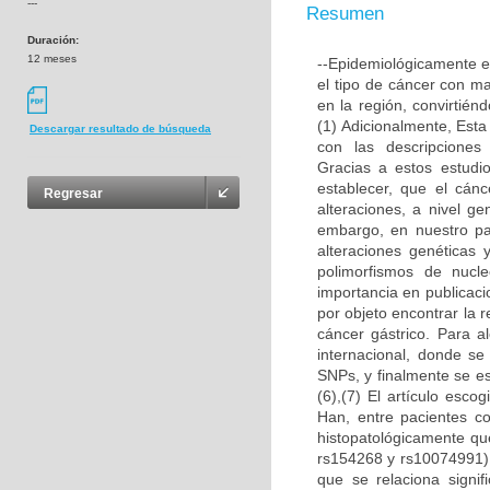
---
Resumen
Duración:
12 meses
--Epidemiológicamente en
el tipo de cáncer con m
en la región, convirtié
(1) Adicionalmente, Est
Descargar resultado de búsqueda
con las descripciones 
Gracias a estos estudi
establecer, que el cánc
Regresar
alteraciones, a nivel g
embargo, en nuestro pa
alteraciones genéticas
polimorfismos de nucl
importancia en publicaci
por objeto encontrar la 
cáncer gástrico. Para al
internacional, donde se
SNPs, y finalmente se es
(6),(7) El artículo es
Han, entre pacientes c
histopatológicamente qu
rs154268 y rs10074991),
que se relaciona signif