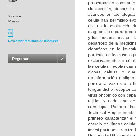
Lugar:
preocupación constante
---
clasificación, desarrol
avances en tecnologías
Duración:
célula han permitido ev
10 meses
ello es la evaluación 
diagnostico o para prede
y los mecanismos por l
Descargar resultado de búsqueda
desarrollo de la medicin
científicos en la inves
partículas infecciosas 
Regresar
exclusivamente en célula
las células neoplásicas
dichas células o que
transformación maligna
pero a la vez es una li
tengan dicho receptor ce
virus oncolítico con cap
tejidos y cada una de 
complejos. Por otro la
Technical Requirements 
primero caracterizar el 
estudio en líneas celul
investigaciones reali
Universidad Nacional de 