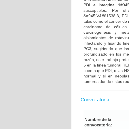
PDI e integrina &#945
susceptibles. Por ot
&#945;V&#61538;3, PDI 
tales como el cáncer de 
carcinoma de células
carcinogénesis y metá
aislamientos de rotavir
infectando y lisando lí
PC3, sugiriendo que las
profundizado en los me
razón, este trabajo pret
5 en la línea tumoral R
cuenta que PDI, o las HS
normal y si en neoplasi
tumores donde estos rec
Convocatoria
Nombre de la
convocatoria: