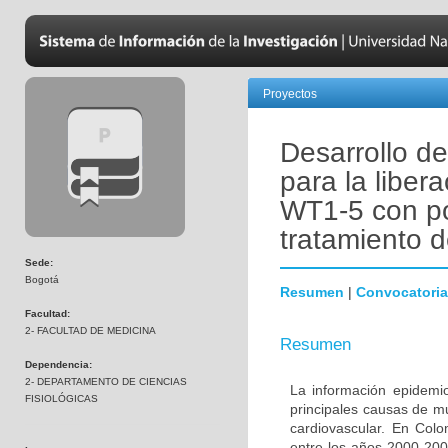
Proyectos
Desarrollo de
para la liber
WT1-5 con pot
tratamiento 
Sede:
Bogotá
Resumen
|
Convocatoria
Facultad:
2- FACULTAD DE MEDICINA
Resumen
Dependencia:
2- DEPARTAMENTO DE CIENCIAS
La información epidemio
FISIOLÓGICAS
principales causas de m
cardiovascular. En Colo
entre los años 2000-200