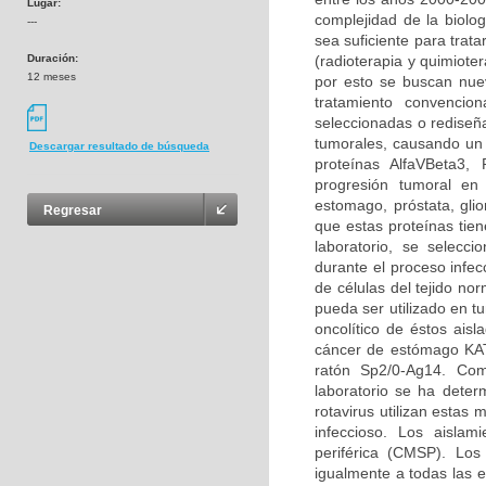
Lugar:
complejidad de la biolo
---
sea suficiente para trata
Duración:
(radioterapia y quimiote
12 meses
por esto se buscan nuev
tratamiento convencion
seleccionadas o rediseñ
tumorales, causando un e
Descargar resultado de búsqueda
proteínas AlfaVBeta3
progresión tumoral en
estomago, próstata, gli
Regresar
que estas proteínas tien
laboratorio, se selecci
durante el proceso infe
de células del tejido nor
pueda ser utilizado en 
oncolítico de éstos ais
cáncer de estómago KA
ratón Sp2/0-Ag14. Com
laboratorio se ha dete
rotavirus utilizan estas 
infeccioso. Los aislam
periférica (CMSP). Los 
igualmente a todas las e