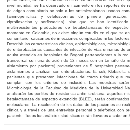
nivel mundial, se ha observado un aumento en los reportes de r
de origen comunitario no solo a los antimicrobianos usados com
(aminopenicilias y cefalosporinas de primera generación, t
ciprofloxacina y norfloxacina), sino que se han identificad
multirresistentes productores de betalactamasas de espectr
momento en Colombia, no existe ningún estudio en el que se an
comunitario, causantes de infecciones complicadas ni los factores
Describir las características clínicas, epidemiológicas, microbioló
de enterobacterias causantes de infección de vías urinarias de o
adulta atendida en hospitales de Bogotá pertenecientes a la re
transversal con una duración de 12 meses con un tamaño de mu
aislamiento por paciente) provenientes de 5 hospitales perte
aislamientos a analizar son enterobacterias: E. coli, Klebsiella
pacientes que presenten infecciones del tracto urinario que re
cumplan con los criterios de inclusión. Las muestras serán
Microbiología de la Facultad de Medicina de la Universidad N
analizarán los perfiles de resistencia antimicrobiana; aquellos 
betalactamasa de espectro extendido (BLEE), serán confirmados 
moleculares. La recolección de los datos de los pacientes se realiz
clínica y a través de una entrevista personal o telefónica con p
paciente. Todos los análisis estadísticos serán llevados a cabo en