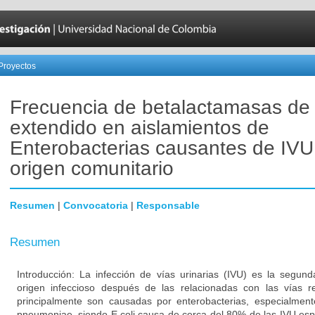
Proyectos
Frecuencia de betalactamasas de
extendido en aislamientos de
Enterobacterias causantes de IVU
origen comunitario
Resumen
|
Convocatoria
|
Responsable
Resumen
Introducción: La infección de vías urinarias (IVU) es la segun
origen infeccioso después de las relacionadas con las vías res
principalmente son causadas por enterobacterias, especialmente
pneumoniae, siendo E.coli causa de cerca del 80% de las IVU es