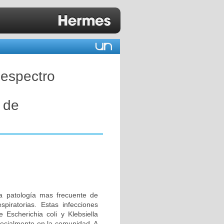
 espectro
 de
da patología mas frecuente de
piratorias. Estas infecciones
 Escherichia coli y Klebsiella
pecialmente en la comunidad. A