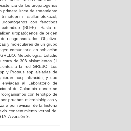
esistencia de los uropatógenos
o primera línea de tratamiento
rimetoprim /sulfametoxazol,
o uropatógenos con fenotipos
o extendido (BLEE). Hasta el
alicen uropatógenos de origen
 de riesgo asociados. Objetivo:
gicas y moleculares de un grupo
rigen comunitario en población
d GREBO. Metodología: Estudio
estra de 308 aislamientos (1
necientes a la red GREBO. Los
 spp y Proteus spp aisladas de
quieran hospitalización, y que
 enviadas al Laboratorio de
acional de Colombia donde se
microorganismos con fenotipo de
por pruebas microbiológicas y
ará por revisión de la historia
revio consentimiento verbal del
 STATA versión 9.