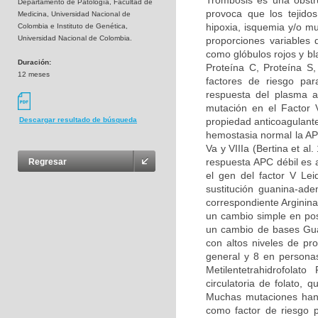
Trombosis es una obstru
Departamento de Patología, Facultad de
provoca que los tejidos
Medicina, Universidad Nacional de
hipoxia, isquemia y/o m
Colombia e Instituto de Genética,
Universidad Nacional de Colombia.
proporciones variables
como glóbulos rojos y bl
Duración:
Proteína C, Proteína S
12 meses
factores de riesgo par
respuesta del plasma a
mutación en el Factor 
propiedad anticoagulante
Descargar resultado de búsqueda
hemostasia normal la APC
Va y VIIIa (Bertina et al
respuesta APC débil es 
Regresar
el gen del factor V Le
sustitución guanina-ad
correspondiente Arginina
un cambio simple en pos
un cambio de bases Guan
con altos niveles de pr
general y 8 en persona
Metilentetrahidrofolat
circulatoria de folato,
Muchas mutaciones han 
como factor de riesgo p