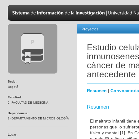
Proyectos
Estudio celul
inmunosenesc
cáncer de ma
antecedente d
Sede:
Bogotá
Resumen
|
Convocatoria
Facultad:
2- FACULTAD DE MEDICINA
Resumen
Dependencia:
2- DEPARTAMENTO DE MICROBIOLOGÍA
El maltrato infantil tien
personas que lo sufrier
física y mental [1]. En
Lugar:
el país 68 niños y niñas