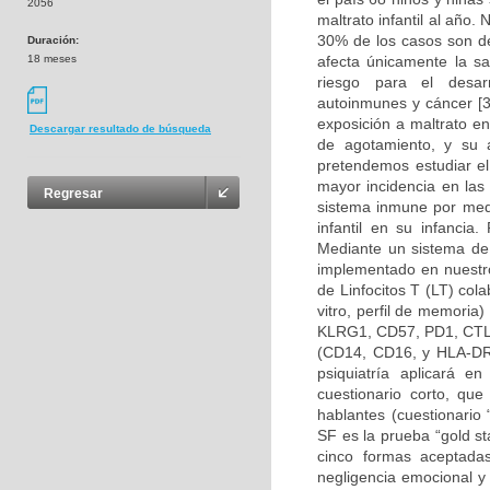
2056
maltrato infantil al año
30% de los casos son de
Duración:
18 meses
afecta únicamente la sal
riesgo para el desar
autoinmunes y cáncer [3
exposición a maltrato e
Descargar resultado de búsqueda
de agotamiento, y su 
pretendemos estudiar e
mayor incidencia en las
Regresar
sistema inmune por medi
infantil en su infancia.
Mediante un sistema de 
implementado en nuestro
de Linfocitos T (LT) col
vitro, perfil de memori
KLRG1, CD57, PD1, CTLA
(CD14, CD16, y HLA-DR), 
psiquiatría aplicará e
cuestionario corto, qu
hablantes (cuestionario
SF es la prueba “gold st
cinco formas aceptadas
negligencia emocional y 