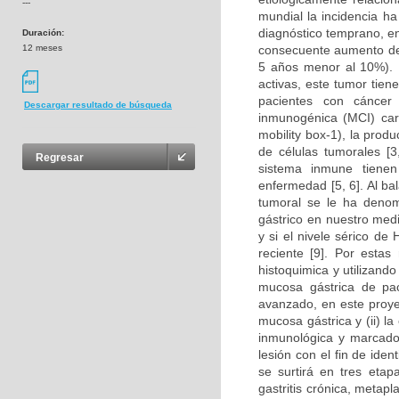
---
mundial la incidencia h
diagnóstico temprano, e
Duración:
12 meses
consecuente aumento de 
5 años menor al 10%). 
activas, este tumor tien
pacientes con cáncer
Descargar resultado de búsqueda
inmunogénica (MCI) car
mobility box-1), la prod
de células tumorales [3,
Regresar
sistema inmune tienen
enfermedad [5, 6]. Al ba
tumoral se le ha denomi
gástrico en nuestro med
y si el nivele sérico d
reciente [9]. Por estas
histoquimica y utilizand
mucosa gástrica de paci
avanzado, en este proyect
mucosa gástrica y (ii) l
inmunológica y marcador
lesión con el fin de iden
se surtirá en tres eta
gastritis crónica, metapla