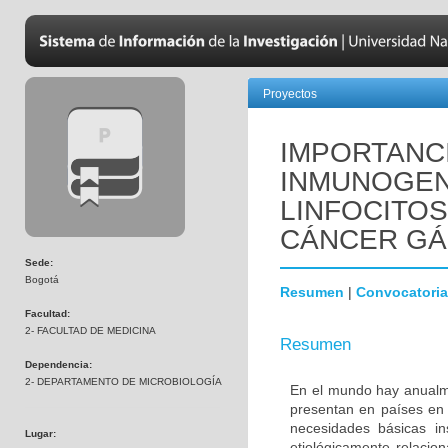
Proyectos
IMPORTANC
INMUNOGENI
LINFOCITOS
CÁNCER GÁ
Sede:
Bogotá
Resumen
|
Convocatoria
Facultad:
2- FACULTAD DE MEDICINA
Resumen
Dependencia:
2- DEPARTAMENTO DE MICROBIOLOGÍA
En el mundo hay anualm
presentan en países en v
necesidades básicas in
Lugar:
etiológicamente relacion