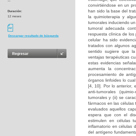
---
convirtiéndose en un pro
han sido la base del tr
Duración:
la quimioterapia y alg
12 meses
tumorales induciendo un 
tumoral adecuada cont
respuesta clínica de lo
Descargar resultado de búsqueda
celular ha sido eviden
tratados con algunos ag
sentido sugiere que la
Regresar
ventajas terapéuticas c
estas evidencias señala
aumenta la concentraci
procesamiento de antíge
órganos linfoides lo cua
[4, 10]. Por lo anterior
anti-tumorales (quimio
tumorales y (ii) se cara
fármacos en las células 
evaluados aquellos cap
espera que con el dise
estimulen en células 
inflamatorio en células
del antígeno fundamenta