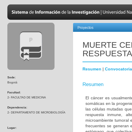
Proyectos
MUERTE CE
RESPUESTA
Resumen
|
Convocatoria
Sede:
Bogotá
Resumen
Facultad:
El cáncer es usualment
2- FACULTAD DE MEDICINA
somáticas en la progenie
Dependencia:
las células mutadas que
2- DEPARTAMENTO DE MICROBIOLOGÍA
respuesta inmune, alte
microambiente tumoral e
frecuentes se generan en
Lugar:
estómago, que colectiv