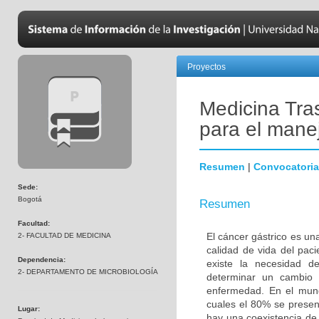
Proyectos
Medicina Tra
para el manej
Resumen
|
Convocatoria
Sede:
Bogotá
Resumen
Facultad:
El cáncer gástrico es un
2- FACULTAD DE MEDICINA
calidad de vida del pac
Dependencia:
existe la necesidad d
2- DEPARTAMENTO DE MICROBIOLOGÍA
determinar un cambio 
enfermedad. En el mun
cuales el 80% se presen
Lugar:
hay una coexistencia de