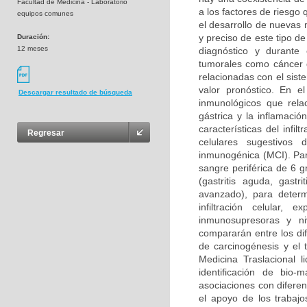
Facultad de Medicina - Laboratorio
a los factores de riesgo
equipos comunes
el desarrollo de nuevas
y preciso de este tipo d
Duración:
12 meses
diagnóstico y durante
tumorales como cáncer d
relacionadas con el sis
valor pronóstico. En e
Descargar resultado de búsqueda
inmunológicos que rela
gástrica y la inflamació
características del infi
Regresar
celulares sugestivos 
inmunogénica (MCI). Para
sangre periférica de 6 g
(gastritis aguda, gastri
avanzado), para determ
infiltración celular,
inmunosupresoras y ni
compararán entre los dif
de carcinogénesis y el 
Medicina Traslacional l
identificación de bio-
asociaciones con difere
el apoyo de los trabajo