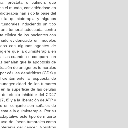
ria, próstata o pulmón, que
en el mundo, convirtiéndose en
dioterapia han sido la base del
e la quimioterapia y algunos
s tumorales induciendo un tipo
 anti-tumoral adecuada contra
a clínica de los pacientes con
 sido evidenciado en modelos
tados con algunos agentes de
ugiere que la quimioterapia en
éuticas cuando se compara con
ias señalan que la apoptosis de
ntración de antígenos tumorales
por células dendríticas (CDs) y
eficientemente la respuesta de
inmunogenicidad de los tumores
en la superficie de las células
 del efecto inhibidor del CD47
7, 8] y a la liberación de ATP y
ue en conjunto son señales de
esta a la quimioterapia. Por su
adaptativo este tipo de muerte
l uso de líneas tumorales como
oterapia del cáncer. Nosotros