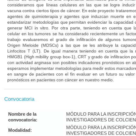
consideramos que líneas celulares en las que se logre induci
vacuna contra ciertos tipos de cáncer. En este proyecto trataremos
agentes de quimioterapia y agentes que induzcan muerte en e
estandarizar metodologías que permitan evidenciar la capacidad
generar MCI in vitro. Por otra parte, teniendo en cuenta que las
celular en los tumores se ha considerado recientemente un facto
trabajo evaluaremos el grado de infiltración de algunos tumo
Origen Mieloide (MDSCs) a las que se les atribuye la capacid
Linfocitos T (LT). De igual manera teniendo en cuenta que la 
HMGB1 (High mibility group box-1), CRT y grado de infiltracion
con actividad arginasa son posibles indicadores pronósticos en a
esperamos implementar metodologías para medir estos marcadores
en sangre de pacientes con el fin evaluar en un futuro su valo
pronósticos en pacientes con cáncer en nuestro medio.
Convocatoria
Nombre de la
MÓDULO PARA LA INSCRIPCIÓ
convocatoria:
INVESTIGADORES DE COLCIENC
MÓDULO PARA LA INSCRIPCIÓ
Modalidad:
INVESTIGADORES DE COLCIENC