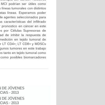
r MCI podrían ser útiles como
 líneas tumorales con distintos
stas líneas. Esperamos poder
 de agentes seleccionados para
 características del infiltrado
r pronostico en cáncer en este
res por Células Supresoras de
ad de inhibir la respuesta de
medición en tejido tumoral de
 por LT CD4+; LT CD8+ y MDSCs
lgunos tumores en este trabajo
 tanto en tejido tumoral como
r como posibles biomarcadores
N DE JÓVENES
IAS - 2013
N DE JÓVENES
IAS - 2013