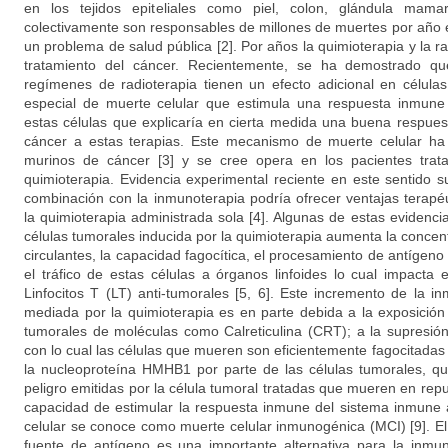
en los tejidos epiteliales como piel, colon, glándula mama
colectivamente son responsables de millones de muertes por año 
un problema de salud pública [2]. Por años la quimioterapia y la ra
tratamiento del cáncer. Recientemente, se ha demostrado qu
regímenes de radioterapia tienen un efecto adicional en célula
especial de muerte celular que estimula una respuesta inmune
estas células que explicaría en cierta medida una buena respuest
cáncer a estas terapias. Este mecanismo de muerte celular ha
murinos de cáncer [3] y se cree opera en los pacientes tra
quimioterapia. Evidencia experimental reciente en este sentido s
combinación con la inmunoterapia podría ofrecer ventajas terap
la quimioterapia administrada sola [4]. Algunas de estas evidenc
células tumorales inducida por la quimioterapia aumenta la conce
circulantes, la capacidad fagocítica, el procesamiento de antígeno 
el tráfico de estas células a órganos linfoides lo cual impacta 
Linfocitos T (LT) anti-tumorales [5, 6]. Este incremento de la 
mediada por la quimioterapia es en parte debida a la exposición 
tumorales de moléculas como Calreticulina (CRT); a la supresión
con lo cual las células que mueren son eficientemente fagocitadas [
la nucleoproteína HMHB1 por parte de las células tumorales, q
peligro emitidas por la célula tumoral tratadas que mueren en repu
capacidad de estimular la respuesta inmune del sistema inmune 
celular se conoce como muerte celular inmunogénica (MCI) [9]. E
fuente de antígeno es una importante alternativa para la inmun