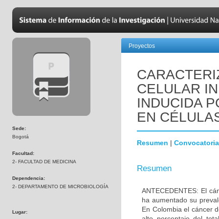
Proyectos
CARACTERI
CELULAR IN
INDUCIDA P
EN CÉLULA
Sede:
Bogotá
Resumen
|
Convocatoria
Facultad:
2- FACULTAD DE MEDICINA
Resumen
Dependencia:
2- DEPARTAMENTO DE MICROBIOLOGÍA
ANTECEDENTES: El cánc
ha aumentado su preval
En Colombia el cáncer 
Lugar:
alto porcentaje del to