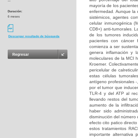
---
mayoría de los paciente
enfermedad. Aunque la qu
Duración:
6 meses
sistémicos, agentes com
celular inmunogénica (M
CD8+) anti-tumorales. La
de los tumores inducid
Descargar resultado de búsqueda
pacientes con cáncer 
comienza a ser sustenta
genera inflamación y l
Regresar
moleculares de la MCI h
Kroemer. Colectivamente,
pericelular de calreticu
estas células tumorale
antígeno profesionales -,
por el tumor que induce
TLR-4 y del ATP al rec
llevando restos del tu
aumento de la infiltrac
haber sido administrad
disminución del número 
efecto cito patico direc
estos tratamientos RA
importante alternativa