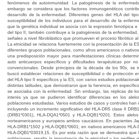
fenómenos de autoinmunidad. La patogénesis de la enfermedad
embargo se considera que los factores inmunogenéticos contri
desarrollo de la enfermedad. Diferentes genes del HLA del tipo
susceptibilidad de los individuos para el desarrollo de la enfer
que la genética individual se asocia con la expresión fenotípica 
del tipo II, también contribuye a la patogénesis de la enfermedad,
señales a nivel fibroblástico que promueven el proceso fibrótico al
La etnicidad se relaciona fuertemente con la presentación de la ES:
diferentes grupos poblacionales, como afros americanos o nativo
una predisposición mayor para manifestaciones clínicas determin
auto anticuerpos específicos y dificultades terapéuticas por n
convencionales. Desde principios de la década de los 90s, se i
buscó establecer relaciones de susceptibilidad o de protección e
del HLA tipo II específicos y la ES, con varios estudios poblaciona
distintas latitudes, que demostraron que la herencia, en específi
se asociaba con la enfermedad. Sin embargo, las réplicas de lo
interés ya que se pudieron identificar diferencias en los alel
poblaciones estudiadas. Varios estudios de casos y controles han i
incluyendo un incremento significativo del HLA-DR5 clase II D
(DRB1*0301), HLA-DQA1*0501 y HLA-DQB1*0201. Estos alelos s
norteamericanos y europeos ambos caucásicos. En pacientes Jap
HLA-DRB1*1502 y HLA-DQB1*0601; en nativos americanos HLA
HLA-DQB1*03019,15. Es por esta razón que se demuestra que la
poblaciones, resalta la importancia de la etnicidad y los perfiles 