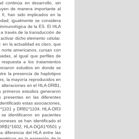
 continúa en desarrollo, sin
buyen de manera importante al
 II, han sido implicados en la
medad; igualmente se considera
e inmunológica de la ES. El HLA
 a través de la transducción de
 activar dicho elemento celular.
 en la actualidad es claro, que
s norte americanos, cursan con
adas, al igual que perfiles de
o respuesta a los tratamientos
niciaron estudios en donde se
ntre la presencia de haplotipos
les, la mayoría reproducidos en
co alteraciones en el HLA-DRB1,
s primeros estudios generaron
os presentes en las diferentes
dentificado estas asociaciones,
RB1*1101 y DRB1*1104; HLA-DR3
e identificaron en pacientes
oneses se han identificado el
-DRB1*1602, HLA-DQA1*0501 y
 diferencia del HLA entre las
genéticos en la expresión de la