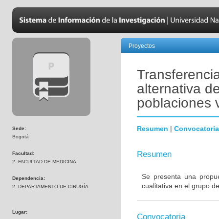
Proyectos
Transferenci
alternativa d
poblaciones v
Resumen
|
Convocatoria
Sede:
Bogotá
Resumen
Facultad:
2- FACULTAD DE MEDICINA
Se presenta una propue
Dependencia:
cualitativa en el grupo d
2- DEPARTAMENTO DE CIRUGÍA
Lugar:
Convocatoria