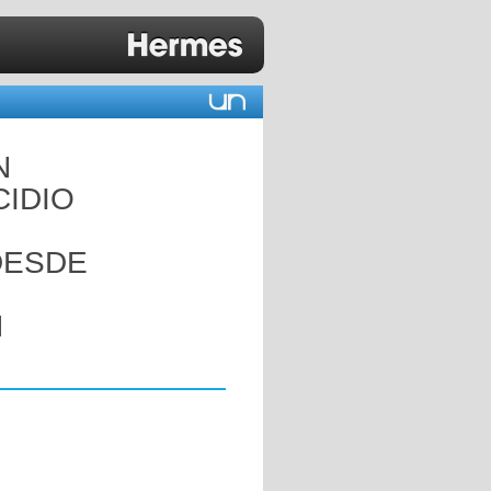
N
CIDIO
DESDE
N