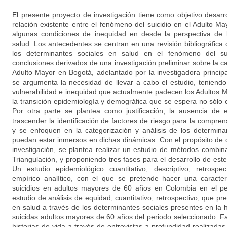
El presente proyecto de investigación tiene como objetivo desarr
relación existente entre el fenómeno del suicidio en el Adulto 
algunas condiciones de inequidad en desde la perspectiva de 
salud. Los antecedentes se centran en una revisión bibliográfica 
los determinantes sociales en salud en el fenómeno del sui
conclusiones derivados de una investigación preliminar sobre la car
Adulto Mayor en Bogotá, adelantado por la investigadora principa
se argumenta la necesidad de llevar a cabo el estudio, teniend
vulnerabilidad e inequidad que actualmente padecen los Adultos
la transición epidemiología y demográfica que se espera no sólo e
Por otra parte se plantea como justificación, la ausencia de
trascender la identificación de factores de riesgo para la compren
y se enfoquen en la categorización y análisis de los determina
puedan estar inmersos en dichas dinámicas. Con el propósito de 
investigación, se plantea realizar un estudio de métodos combi
Triangulación, y proponiendo tres fases para el desarrollo de est
Un estudio epidemiológico cuantitativo, descriptivo, retrospe
empírico analítico, con el que se pretende hacer una caracter
suicidios en adultos mayores de 60 años en Colombia en el p
estudio de análisis de equidad, cuantitativo, retrospectivo, que p
en salud a través de los determinantes sociales presentes en la h
suicidas adultos mayores de 60 años del periodo seleccionado. Fa
historias de vida a través de entrevistas a profundidad realizada