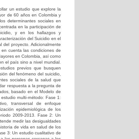
ollar un estudio que explore la
Mayor de 60 años en Colombia y
los determinantes sociales en
centrada en la participación de
cidio, y en los hallazgos y
acterización del Suicidio en el
l del proyecto. Adicionalmente
o en cuenta las condiciones de
 Mayores en Colombia, así como
n el país sino a nivel mundial.
 estudios previos que busquen
sión del fenómeno del suicidio,
ntes sociales de la salud que
dar respuesta a la pregunta de
nados, basado en el Modelo de
e estudio multi-método: Fase 1:
ctivo, transversal de enfoque
ización epidemiológica de los
eriodo 2009-2013. Fase 2: Un
retende medir las desigualdades
istoria de vida en salud de los
se 3: Un estudio cualitativo de
s a las personas cercanas a los