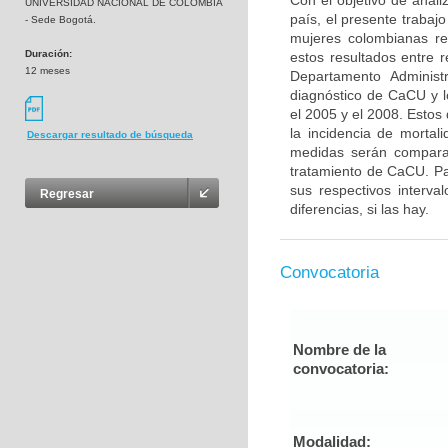
Con el objetivo de anali
UNIVERSIDAD NACIONAL DE COLOMBIA
país, el presente trabaj
- Sede Bogotá.
mujeres colombianas re
Duración:
estos resultados entre 
12 meses
Departamento Administ
diagnóstico de CaCU y l
el 2005 y el 2008. Estos
la incidencia de mortal
Descargar resultado de búsqueda
medidas serán comparad
tratamiento de CaCU. Pa
sus respectivos interva
Regresar
diferencias, si las hay.
Convocatoria
Nombre de la
convocatoria:
Modalidad: